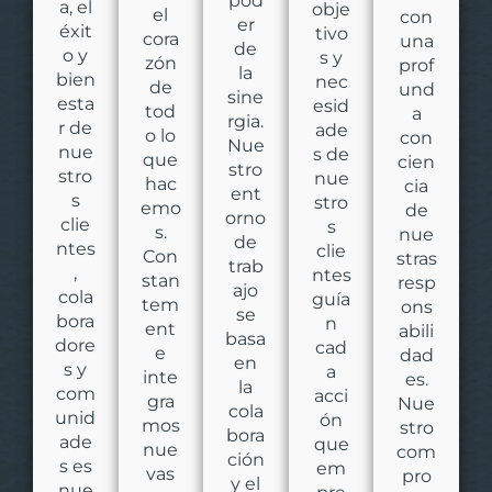
pod
a, el
obje
el
con
er
éxit
tivo
cora
una
de
o y
s y
zón
prof
la
bien
nec
de
und
sine
esta
esid
tod
a
rgia.
r de
ade
o lo
con
Nue
nue
s de
que
cien
stro
stro
nue
hac
cia
ent
s
stro
emo
de
orno
clie
s
s.
nue
de
ntes
clie
Con
stras
trab
,
ntes
stan
resp
ajo
cola
guía
tem
ons
se
bora
n
ent
abili
basa
dore
cad
e
dad
en
s y
a
inte
es.
la
com
acci
gra
Nue
cola
unid
ón
mos
stro
bora
ade
que
nue
com
ción
s es
em
vas
pro
y el
nue