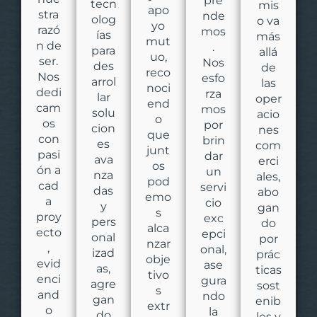
pre
tecn
mis
apo
stra
nde
olog
o va
yo
razó
mos
ías
más
mut
n de
.
para
allá
uo,
ser.
Nos
des
de
reco
Nos
esfo
arrol
las
noci
dedi
rza
lar
oper
end
cam
mos
solu
acio
o
os
por
cion
nes
que
con
brin
es
com
junt
pasi
dar
ava
erci
os
ón a
un
nza
ales,
pod
cad
servi
das
abo
emo
a
cio
y
gan
s
proy
exc
pers
do
alca
ecto
epci
onal
por
nzar
,
onal,
izad
prác
obje
evid
ase
as,
ticas
tivo
enci
gura
agre
sost
s
and
ndo
gan
enib
extr
o
la
do
les y